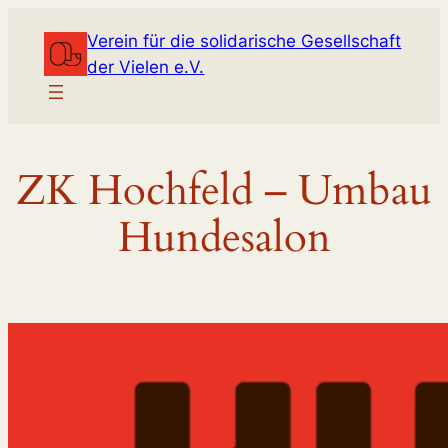
Zum
Verein für die solidarische Gesellschaft
Inhalt
der Vielen e.V.
springen
ZK Hochfeld – Umbau
Hundesalon