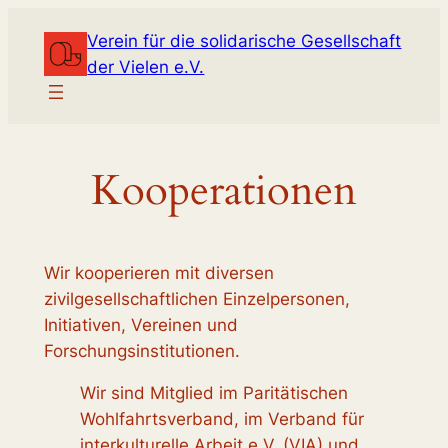
Zum
Verein für die solidarische Gesellschaft
Inhalt
der Vielen e.V.
springen
Kooperationen
Wir kooperieren mit diversen
zivilgesellschaftlichen Einzelpersonen,
Initiativen, Vereinen und
Forschungsinstitutionen.
Wir sind Mitglied im Paritätischen
Wohlfahrtsverband, im Verband für
interkulturelle Arbeit e.V. (VIA) und