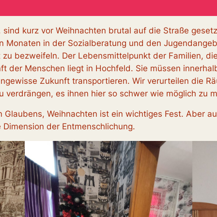
 sind kurz vor Weihnachten brutal auf die Straße gesetz
ten Monaten in der Sozialberatung und den Jugendangeb
 zu bezweifeln. Der Lebensmittelpunkt der Familien, di
nft der Menschen liegt in Hochfeld. Sie müssen innerh
ngewisse Zukunft transportieren. Wir verurteilen die Rä
 verdrängen, es ihnen hier so schwer wie möglich zu 
en Glaubens, Weihnachten ist ein wichtiges Fest. Aber 
e Dimension der Entmenschlichung.