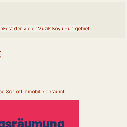
rn
Fest der Vielen
Müzik Köyü Ruhrgebiet
g
ce Schrottimmobilie geräumt.