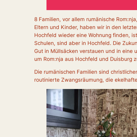
8 Familien, vor allem rumänische Rom:nja,
Eltern und Kinder, haben wir in den letz
Hochfeld wieder eine Wohnung finden, ist
Schulen, sind aber in Hochfeld. Die Zuku
Gut in Müllsäcken verstauen und in eine u
um Rom:nja aus Hochfeld und Duisburg zu
Die rumänischen Familien sind christlich
routinierte Zwangsräumung, die ekelhaft