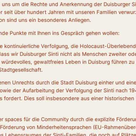
n uns um die Rechte und Anerkennung der Duisburger Sint
er seit über hundert Jahren mit unseren Familien verwur
on sind uns ein besonderes Anliegen.
nde Punkte mit Ihnen ins Gespräch gehen wollen:
die kontinuierliche Verfolgung, die Holocaust-Überleb
ass wir Duisburger Sinti nicht als Menschen zweiter od
 würdevolles, gewaltfreies Leben in Duisburg führen zu k
Stadtgesellschaft.
nen Unrechts durch die Stadt Duisburg einher und ei
wie der Aufarbeitung der Verfolgung der Sinti nach 19
fordert. Dies soll insbesondere aus einer historischen
r spaces für die Community durch die explizite Förderun
 Förderung von Minderheitensprachen (EU-Rahmenüber
s Lebensraumes der Sinti-Familien, die noch auf Plätze