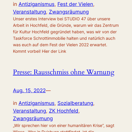
in
Antiziganismus
, 
Fest der Vielen
, 
Veranstaltung
, 
Zwangsräumung
Unser erstes Interview bei STUDIO 47 über unsere
Arbeit in Hochfeld, die Gründe, warum wir das Zentrum
für Kultur Hochfeld gegründet haben, was wir von der
Taskforce Schrottimmobilie halten und natürlich auch
was euch auf dem Fest der Vielen 2022 erwartet.
Kommt vorbei! Hier der Link
Presse: Rausschmiss ohne Warnung
Aug. 15, 2022
—
in
Antiziganismus
, 
Sozialberatung
, 
Veranstaltung
, 
ZK Hochfeld
, 
Zwangsräumung
„Wir sprechen hier von einer humanitären Krise“, sagt
Wiese. „Was in Duisburg stattfindet, ist die