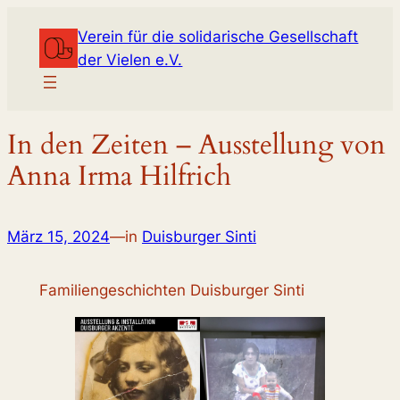
Zum
Verein für die solidarische Gesellschaft
Inhalt
der Vielen e.V.
springen
In den Zeiten – Ausstellung von
Anna Irma Hilfrich
März 15, 2024
—
in
Duisburger Sinti
Familiengeschichten Duisburger Sinti