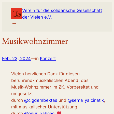
Zum
Verein für die solidarische Gesellschaft
Inhalt
der Vielen e.V.
springen
Musikwohnzimmer
Feb. 23, 2024
—
in
Konzert
Vielen herzlichen Dank für diesen
berührend-musikalischen Abend, das
Musik-Wohnzimmer im ZK. Vorbereitet und
umgesetzt
durch
@cigdembektas
und
@sema_yalcinatik
,
mit musikalischer Unterstützung
durch
@onur_bahcaci