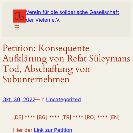
Zum
Verein für die solidarische Gesellschaft
Inhalt
der Vielen e.V.
springen
Petition: Konsequente
Aufklärung von Refat Süleymans
Tod, Abschaffung von
Subunternehmen
Okt. 30, 2022
—
in
Uncategorized
[DE] **** [BG] **** [TR] **** [RO] **** [EN]
Hier der
Link zur Petition