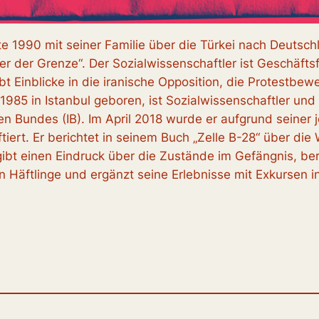
te 1990 mit seiner Familie über die Türkei nach Deutschl
 der Grenze“. Der Sozialwissenschaftler ist Geschäftsf
ibt Einblicke in die iranische Opposition, die Protestbe
985 in Istanbul geboren, ist Sozialwissenschaftler und f
len Bundes (IB). Im April 2018 wurde er aufgrund seiner j
rt. Er berichtet in seinem Buch „Zelle B-28“ über die W
t einen Eindruck über die Zustände im Gefängnis, beri
n Häftlinge und ergänzt seine Erlebnisse mit Exkursen in